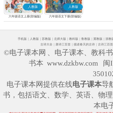
人教版
人教版
六年级语文上册(部编版)
六年级语文下册(部编版)
手机版
|
人教版
|
苏教版
|
北师大版
|
教科版
|
鲁教版
|
冀教版
|
浙教
古诗大全
|
唐诗三百首
|
描述春天的古诗
|
古诗三百首
©电子课本网
、电子课本、教科书
书本 www.dzkbw.com
闽I
35010
电子课本网提供在线
电子课本
导
书，包括语文、数学、英语、物理
本电