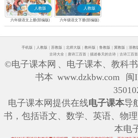
人教版
人教版
六年级语文上册(部编版)
六年级语文下册(部编版)
手机版
|
人教版
|
苏教版
|
北师大版
|
教科版
|
鲁教版
|
冀教版
|
浙教
古诗大全
|
唐诗三百首
|
描述春天的古诗
|
古诗三百首
©电子课本网
、电子课本、教科书
书本 www.dzkbw.com
闽I
35010
电子课本网提供在线
电子课本
导
书，包括语文、数学、英语、物理
本电