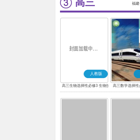
高三
福建
人教版
高三生物选择性必修3 生物技
高三数学选择性
术与工程
(B版