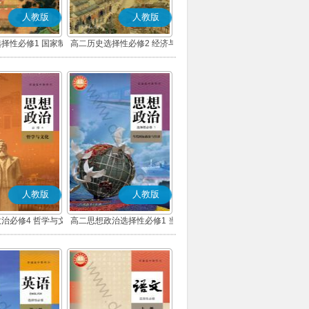
人教版
人教版
择性必修1 国家制
高二历史选择性必修2 经济与
会治理(部编版)
社会生活(部编版)
人教版
人教版
治必修4 哲学与文
高二思想政治选择性必修1 当
(部编版)
代国际政治与经济(部编版)