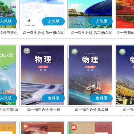
人教版
人教版
人教版
 遗传与进化
高一数学必修 第一册(A版)
高一数学必修 第二册(A版)
高一思想政
社会
人教版
鲁科版
鲁科版
生读本(部编
高一物理必修 第一册
高一物理必修 第二册
高一物