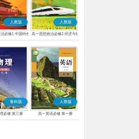
人教版
人教版
治必修1 中国特色
高一思想政治必修2 经济与社
主义(部编版)
会(部编版)
鲁科版
人教版
理必修 第三册
高一英语必修 第一册