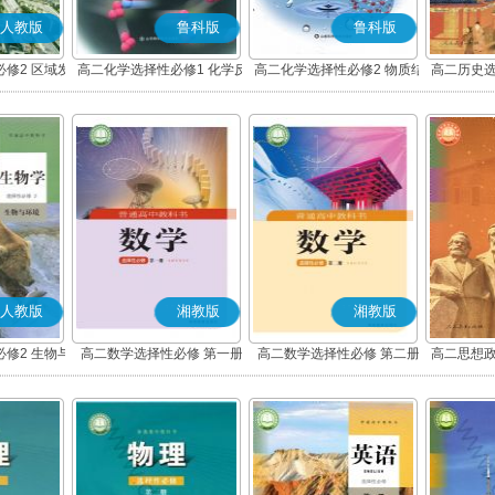
人教版
鲁科版
鲁科版
修2 区域发
高二化学选择性必修1 化学反
高二化学选择性必修2 物质结
高二历史选
应原理
构与性质
度与社
人教版
湘教版
湘教版
修2 生物与
高二数学选择性必修 第一册
高二数学选择性必修 第二册
高二思想政
化