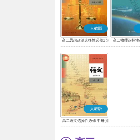
人教版
高二思想政治选择性必修2 法
高二物理选择性
律与生活(部编版)
人教版
高二语文选择性必修 中册(部
编版)