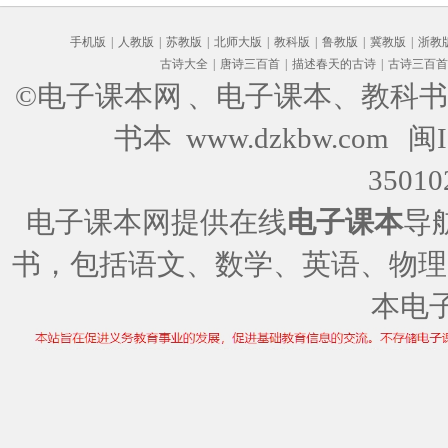
手机版
|
人教版
|
苏教版
|
北师大版
|
教科版
|
鲁教版
|
冀教版
|
浙教
古诗大全
|
唐诗三百首
|
描述春天的古诗
|
古诗三百首
©电子课本网
、电子课本、教科书
书本 www.dzkbw.com
闽I
35010
电子课本网提供在线
电子课本
导
书，包括语文、数学、英语、物理
本电