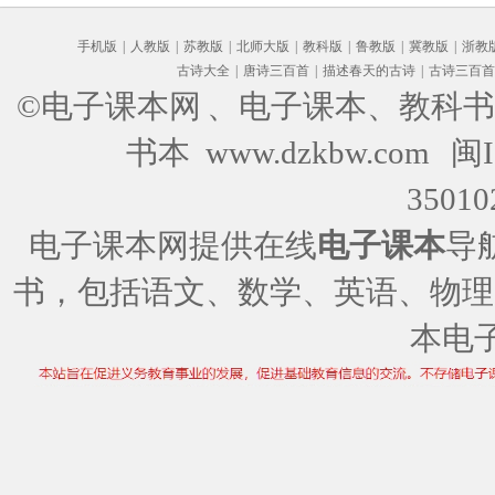
手机版
|
人教版
|
苏教版
|
北师大版
|
教科版
|
鲁教版
|
冀教版
|
浙教
古诗大全
|
唐诗三百首
|
描述春天的古诗
|
古诗三百首
©电子课本网
、电子课本、教科书
书本 www.dzkbw.com
闽I
35010
电子课本网提供在线
电子课本
导
书，包括语文、数学、英语、物理
本电