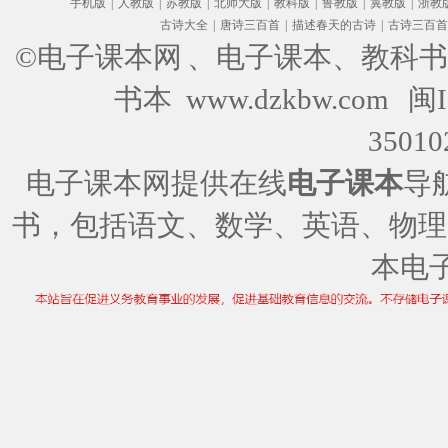
手机版
|
人教版
|
苏教版
|
北师大版
|
教科版
|
鲁教版
|
冀教版
|
浙教
古诗大全
|
唐诗三百首
|
描述春天的古诗
|
古诗三百首
©电子课本网
、电子课本、教科书
书本 www.dzkbw.com
闽I
35010
电子课本网提供在线
电子课本
导
书，包括语文、数学、英语、物理
本电