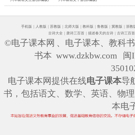
手机版
|
人教版
|
苏教版
|
北师大版
|
教科版
|
鲁教版
|
冀教版
|
浙教
古诗大全
|
唐诗三百首
|
描述春天的古诗
|
古诗三百首
©电子课本网
、电子课本、教科书
书本 www.dzkbw.com
闽I
35010
电子课本网提供在线
电子课本
导
书，包括语文、数学、英语、物理
本电