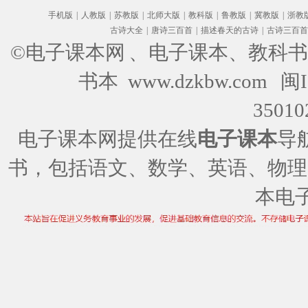
手机版
|
人教版
|
苏教版
|
北师大版
|
教科版
|
鲁教版
|
冀教版
|
浙教
古诗大全
|
唐诗三百首
|
描述春天的古诗
|
古诗三百首
©电子课本网
、电子课本、教科书
书本 www.dzkbw.com
闽I
35010
电子课本网提供在线
电子课本
导
书，包括语文、数学、英语、物理
本电