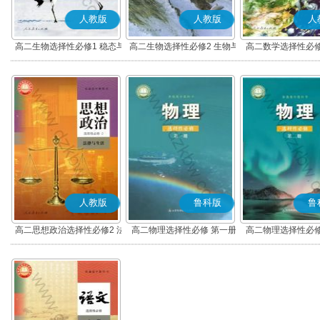
人教版
人教版
人
高二生物选择性必修1 稳态与
高二生物选择性必修2 生物与
高二数学选择性必修
调节
环境
(A版)
人教版
鲁科版
鲁
高二思想政治选择性必修2 法
高二物理选择性必修 第一册
高二物理选择性必修
律与生活(部编版)