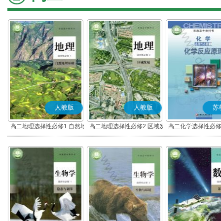
人教版
人教版
苏
高二地理选择性必修1 自然地
高二地理选择性必修2 区域发
高二化学选择性必修
理基础
展
应原理