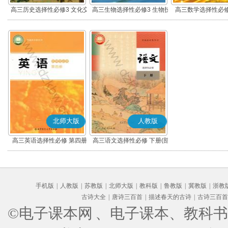
高三历史选择性必修3 文化交
高三生物选择性必修3 生物技
高三数学选择性必修
流与传播(部编版)
术与工程
(A版)
北师大版
人教版
高三英语选择性必修 第四册
高三语文选择性必修 下册(部
编版)
手机版
|
人教版
|
苏教版
|
北师大版
|
教科版
|
鲁教版
|
冀教版
|
浙教
古诗大全
|
唐诗三百首
|
描述春天的古诗
|
古诗三百首
©电子课本网
、电子课本、教科书