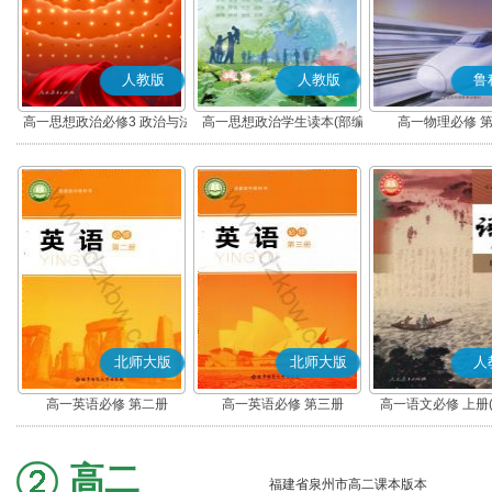
人教版
人教版
鲁
高一思想政治必修3 政治与法
高一思想政治学生读本(部编
高一物理必修 
治(部编版)
版)
北师大版
北师大版
人
高一英语必修 第二册
高一英语必修 第三册
高一语文必修 上册
高二
福建省泉州市高二课本版本