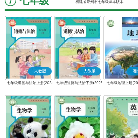
七年级
福建省泉州市七年级课本版本
人教版
人教版
湘
七年级道德与法治上册(2024
七年级道德与法治下册(2025
七年级地理上册(20
秋版)(部编版)
春版)(部编版)