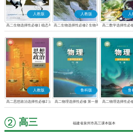
人教版
人教版
人
高二生物选择性必修1 稳态与
高二生物选择性必修2 生物与
高二数学选择性必修
调节
环境
(A版)
人教版
鲁科版
鲁
高二思想政治选择性必修2 法
高二物理选择性必修 第一册
高二物理选择性必修
律与生活(部编版)
高三
福建省泉州市高三课本版本