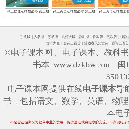
鲁科版
北师大版
北
高三物理选择性必修 第三册
高三英语选择性必修 第三册
高三英语选择性必修
手机版
|
人教版
|
苏教版
|
北师大版
|
教科版
|
鲁教版
|
冀教版
|
浙教
古诗大全
|
唐诗三百首
|
描述春天的古诗
|
古诗三百首
©电子课本网
、电子课本、教科书
书本 www.dzkbw.com
闽I
35010
电子课本网提供在线
电子课本
导
书，包括语文、数学、英语、物理
本电