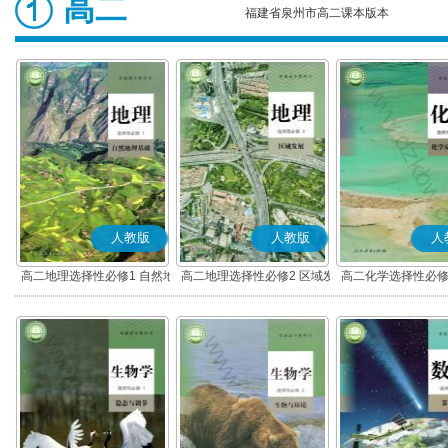
高二
福建省泉州市高二课本版本
人教版
人教版
人
高二地理选择性必修1 自然地
高二地理选择性必修2 区域发
高二化学选择性必修
理基础
展
应原理