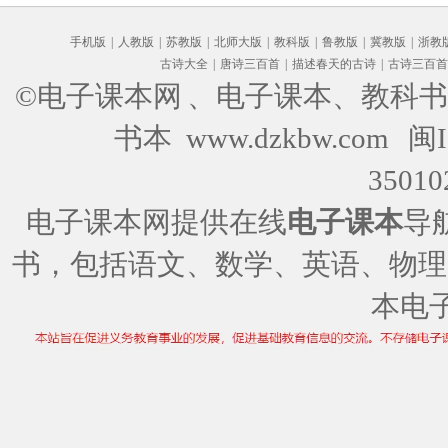
手机版
|
人教版
|
苏教版
|
北师大版
|
教科版
|
鲁教版
|
冀教版
|
浙教
古诗大全
|
唐诗三百首
|
描述春天的古诗
|
古诗三百首
©电子课本网
、电子课本、教科书
书本 www.dzkbw.com
闽I
35010
电子课本网提供在线
电子课本
导
书，包括语文、数学、英语、物理
本电