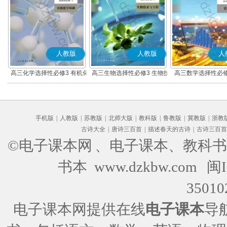
人教版
人教版
人
高三化学选择性必修3 有机化
高三生物选择性必修3 生物技
高三数学选择性必修
学基础
术与工程
(A版)
手机版
|
人教版
|
苏教版
|
北师大版
|
教科版
|
鲁教版
|
冀教版
|
浙教
古诗大全
|
唐诗三百首
|
描述春天的古诗
|
古诗三百首
©电子课本网
、电子课本、教科书
书本 www.dzkbw.com
闽I
35010
电子课本网提供在线
电子课本
导