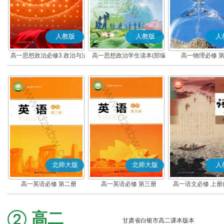
人教版
人教版
人
高一思想政治必修3 政治与法
高一思想政治学生读本(部编
高一物理必修 
治(部编版)
版)
北师大版
北师大版
人
高一英语必修 第二册
高一英语必修 第三册
高一语文必修 上册
高二
甘肃省白银市高二课本版本