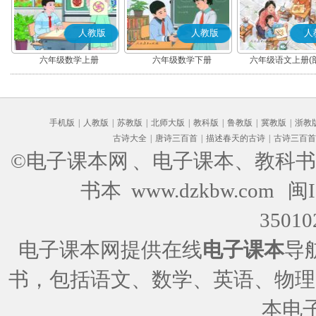
人教版
人教版
人
六年级数学上册
六年级数学下册
六年级语文上册(
手机版
|
人教版
|
苏教版
|
北师大版
|
教科版
|
鲁教版
|
冀教版
|
浙教
古诗大全
|
唐诗三百首
|
描述春天的古诗
|
古诗三百首
©电子课本网
、电子课本、教科书
书本 www.dzkbw.com
闽I
35010
电子课本网提供在线
电子课本
导
书，包括语文、数学、英语、物理
本电