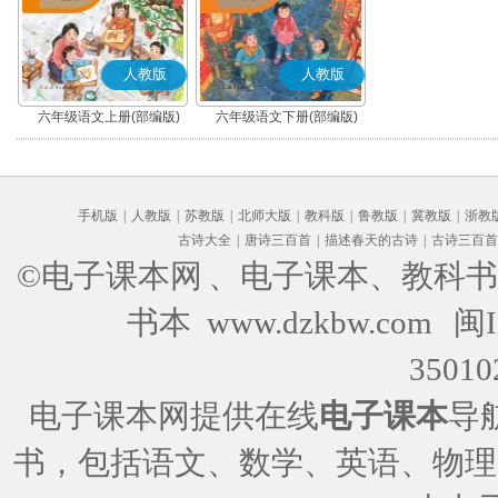
人教版
人教版
六年级语文上册(部编版)
六年级语文下册(部编版)
手机版
|
人教版
|
苏教版
|
北师大版
|
教科版
|
鲁教版
|
冀教版
|
浙教
古诗大全
|
唐诗三百首
|
描述春天的古诗
|
古诗三百首
©电子课本网
、电子课本、教科书
书本 www.dzkbw.com
闽I
35010
电子课本网提供在线
电子课本
导
书，包括语文、数学、英语、物理