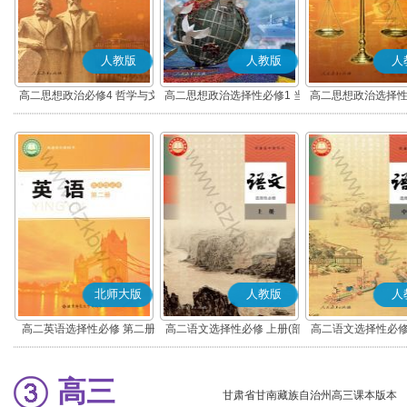
人教版
人教版
人
高二思想政治必修4 哲学与文
高二思想政治选择性必修1 当
高二思想政治选择性
化(部编版)
代国际政治与经济(部编版)
律与生活(部编
北师大版
人教版
人
高二英语选择性必修 第二册
高二语文选择性必修 上册(部
高二语文选择性必修
编版)
编版)
高三
甘肃省甘南藏族自治州高三课本版本