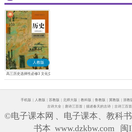
人教版
高三历史选择性必修3 文化交
流与传播(部编版)
手机版
|
人教版
|
苏教版
|
北师大版
|
教科版
|
鲁教版
|
冀教版
|
浙教
古诗大全
|
唐诗三百首
|
描述春天的古诗
|
古诗三百首
©电子课本网
、电子课本、教科书
书本 www.dzkbw.com
闽I