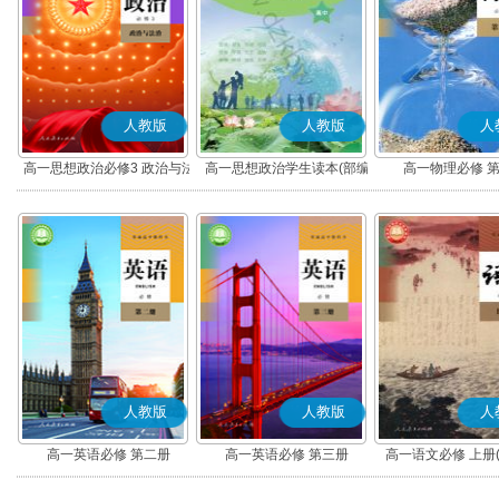
人教版
人教版
人
高一思想政治必修3 政治与法
高一思想政治学生读本(部编
高一物理必修 
治(部编版)
版)
人教版
人教版
人
高一英语必修 第二册
高一英语必修 第三册
高一语文必修 上册