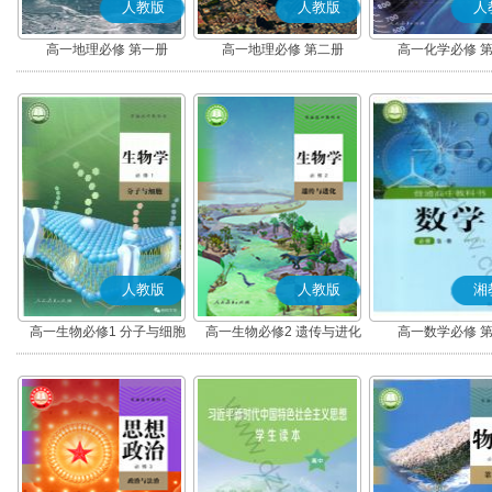
人教版
人教版
人
高一地理必修 第一册
高一地理必修 第二册
高一化学必修 
人教版
人教版
湘
高一生物必修1 分子与细胞
高一生物必修2 遗传与进化
高一数学必修 