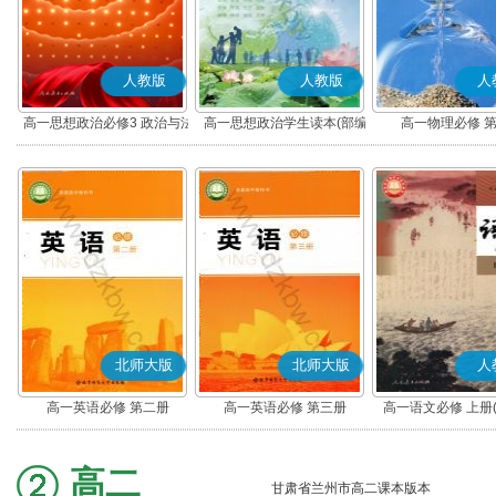
人教版
人教版
人
高一思想政治必修3 政治与法
高一思想政治学生读本(部编
高一物理必修 
治(部编版)
版)
北师大版
北师大版
人
高一英语必修 第二册
高一英语必修 第三册
高一语文必修 上册
高二
甘肃省兰州市高二课本版本