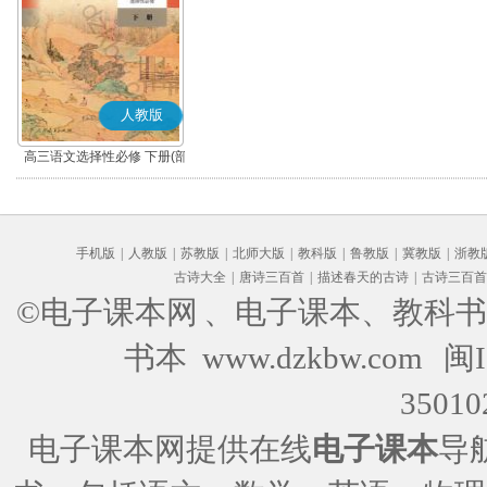
人教版
高三语文选择性必修 下册(部
编版)
手机版
|
人教版
|
苏教版
|
北师大版
|
教科版
|
鲁教版
|
冀教版
|
浙教
古诗大全
|
唐诗三百首
|
描述春天的古诗
|
古诗三百首
©电子课本网
、电子课本、教科书
书本 www.dzkbw.com
闽I
35010
电子课本网提供在线
电子课本
导