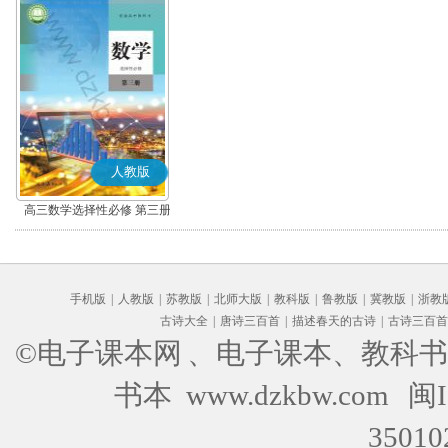
人教版
高三数学选择性必修 第三册
(A版)
手机版
|
人教版
|
苏教版
|
北师大版
|
教科版
|
鲁教版
|
冀教版
|
浙教
古诗大全
|
唐诗三百首
|
描述春天的古诗
|
古诗三百首
©电子课本网
、电子课本、教科书
书本 www.dzkbw.com
闽I
35010