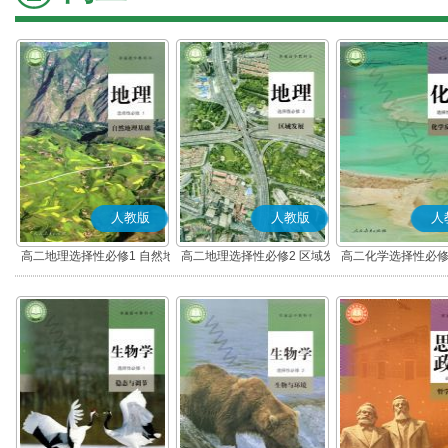
人教版
人教版
人
高二地理选择性必修1 自然地
高二地理选择性必修2 区域发
高二化学选择性必修
理基础
展
应原理