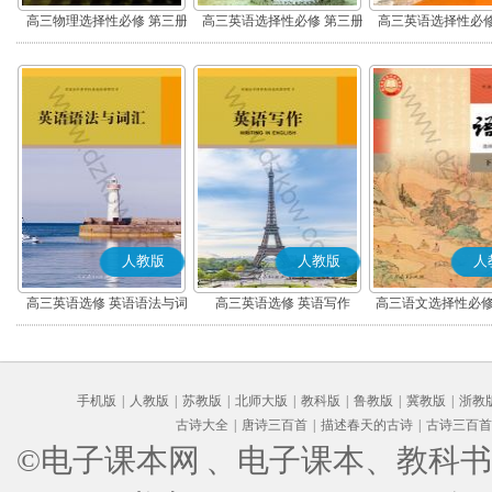
高三物理选择性必修 第三册
高三英语选择性必修 第三册
高三英语选择性必修
人教版
人教版
人
高三英语选修 英语语法与词
高三英语选修 英语写作
高三语文选择性必修
汇
编版)
手机版
|
人教版
|
苏教版
|
北师大版
|
教科版
|
鲁教版
|
冀教版
|
浙教
古诗大全
|
唐诗三百首
|
描述春天的古诗
|
古诗三百首
©电子课本网
、电子课本、教科书