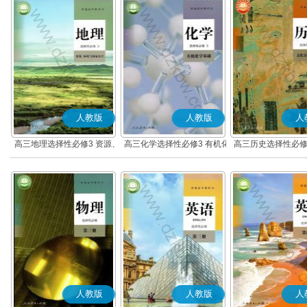
人教版
人教版
人
高三地理选择性必修3 资源、
高三化学选择性必修3 有机化
高三历史选择性必修
环境与国家安全
学基础
流与传播(部编
人教版
人教版
人