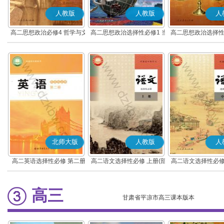
人教版
人教版
人
高二思想政治必修4 哲学与文
高二思想政治选择性必修1 当
高二思想政治选择性
化(部编版)
代国际政治与经济(部编版)
律与生活(部编
北师大版
人教版
人
高二英语选择性必修 第二册
高二语文选择性必修 上册(部
高二语文选择性必修
编版)
编版)
高三
甘肃省平凉市高三课本版本