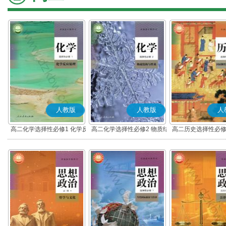
人教版
人教版
人
高二化学选择性必修1 化学反
高二化学选择性必修2 物质结
高二历史选择性必修
应原理
构与性质
度与社会治理(部