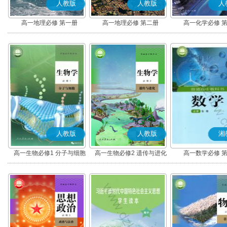
人教版
人教版
人
高一地理必修 第一册
高一地理必修 第二册
高一化学必修 
人教版
人教版
湘
高一生物必修1 分子与细胞
高一生物必修2 遗传与进化
高一数学必修 