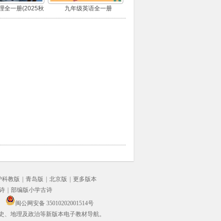
全一册(2025秋
九年级英语全一册
版)
沪科教版
|
青岛版
|
北京版
|
更多版本
诗
|
部编版小学古诗
闽公网安备 35010202001514号
史、地理及政治等新版本电子教材导航。