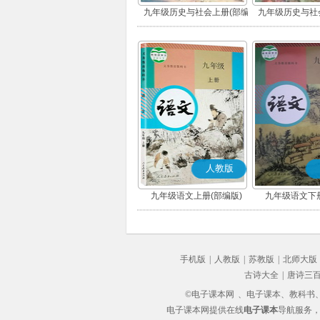
九年级历史与社会上册(部编
九年级历史与社
版)
版)
人教版
九年级语文上册(部编版)
九年级语文下册
手机版
|
人教版
|
苏教版
|
北师大版
古诗大全
|
唐诗三
©电子课本网
、电子课本、教科书、教
电子课本网提供在线
电子课本
导航服务