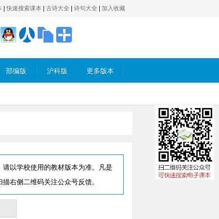
本
|
快速搜索课本
|
古诗大全
|
诗句大全
|
加入收藏
部编版
沪科版
更多版本
，请以学校使用的教材版本为准。凡是
扫描右侧二维码关注公众号反馈。