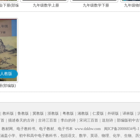
会下册(部编
九年级数学上册
九年级数学下册
九年级物理
人教版
(部编版)
|
教科版
|
鲁教版
|
冀教版
|
浙教版
|
粤教版
|
湘教版
|
仁爱版
|
外研版
|
译林版
|
百首
|
描述春天的古诗
|
古诗三百首
|
李白的诗
|
宋词三百首
|
送别诗
|
部编版初中古
材网、电子教科书、电子教材、电子书本 www.dzkbw.com
闽ICP备20006834号-1
，涵盖小学、初中和高中电子教科书，包括语文、数学、英语、物理、化学、生物、历