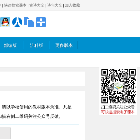
本
|
快速搜索课本
|
古诗大全
|
诗句大全
|
加入收藏
部编版
沪科版
更多版本
，请以学校使用的教材版本为准。凡是
扫描右侧二维码关注公众号反馈。