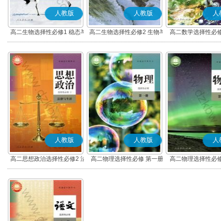
人教版
人教版
人
高二生物选择性必修1 稳态与
高二生物选择性必修2 生物与
高二数学选择性必修
调节
环境
(A版)
人教版
人教版
人
高二思想政治选择性必修2 法
高二物理选择性必修 第一册
高二物理选择性必修
律与生活(部编版)