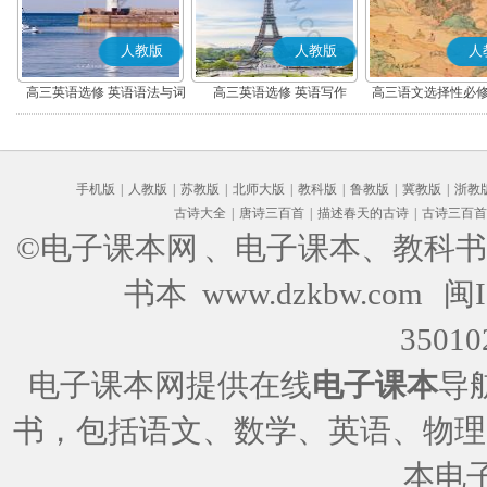
人教版
人教版
人
高三英语选修 英语语法与词
高三英语选修 英语写作
高三语文选择性必修
汇
编版)
手机版
|
人教版
|
苏教版
|
北师大版
|
教科版
|
鲁教版
|
冀教版
|
浙教
古诗大全
|
唐诗三百首
|
描述春天的古诗
|
古诗三百首
©电子课本网
、电子课本、教科书
书本 www.dzkbw.com
闽I
35010
电子课本网提供在线
电子课本
导
书，包括语文、数学、英语、物理
本电