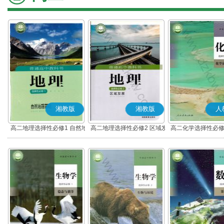
湘教版
湘教版
人
高二地理选择性必修1 自然地
高二地理选择性必修2 区域发
高二化学选择性必修
理基础
展
应原理