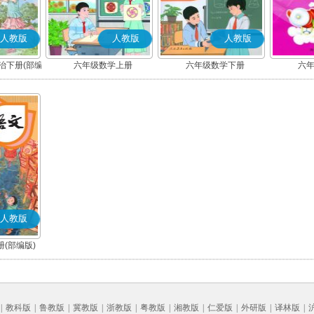
人教版
人教版
人教版
治下册(部编
六年级数学上册
六年级数学下册
六
人教版
(部编版)
|
教科版
|
鲁教版
|
冀教版
|
浙教版
|
粤教版
|
湘教版
|
仁爱版
|
外研版
|
译林版
|