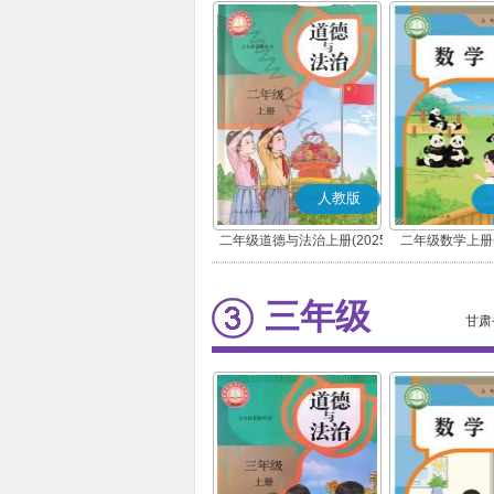
人教版
二年级道德与法治上册(2025
二年级数学上册(
秋版)(部编版)
三年级
甘肃