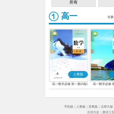
所有
高一
甘肃
人教版
高一数学必修 第一册(A版)
高一数学必修 第
手机版
|
人教版
|
苏教版
|
北师大版
古诗大全
|
唐诗三