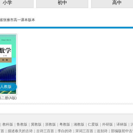
小学
初中
高中
省张掖市高一课本版本
人教版
二册(A版)
|
教科版
|
鲁教版
|
冀教版
|
浙教版
|
粤教版
|
湘教版
|
仁爱版
|
外研版
|
译林版
|
百首
|
描述春天的古诗
|
古诗三百首
|
李白的诗
|
宋词三百首
|
送别诗
|
部编版初中古