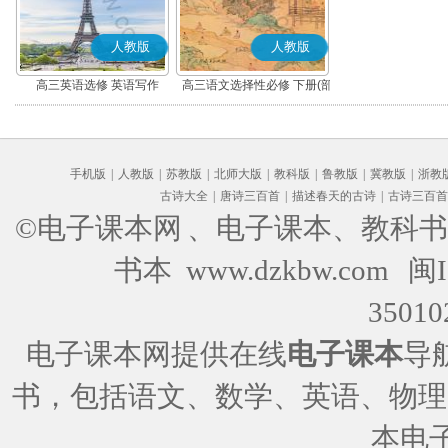
人教版
人教版
高三英语选修 英语写作
高三语文选择性必修 下册(部
编版)
手机版
|
人教版
|
苏教版
|
北师大版
|
教科版
|
鲁教版
|
冀教版
|
浙教
古诗大全
|
唐诗三百首
|
描述春天的古诗
|
古诗三百首
©电子课本网
、电子课本、教科书
书本 www.dzkbw.com
闽I
35010
电子课本网提供在线
电子课本
导
书，包括语文、数学、英语、物理
本电