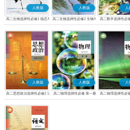
人教版
人教版
人
高二生物选择性必修1 稳态与
高二生物选择性必修2 生物与
高二数学选择性必修
调节
环境
(A版)
人教版
人教版
人
高二思想政治选择性必修2 法
高二物理选择性必修 第一册
高二物理选择性必修
律与生活(部编版)