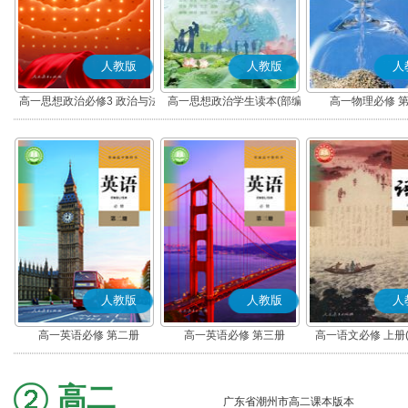
人教版
人教版
人
高一思想政治必修3 政治与法
高一思想政治学生读本(部编
高一物理必修 
治(部编版)
版)
人教版
人教版
人
高一英语必修 第二册
高一英语必修 第三册
高一语文必修 上册
高二
广东省潮州市高二课本版本