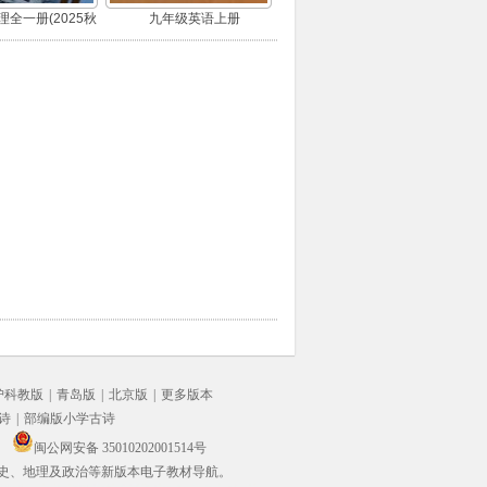
全一册(2025秋
九年级英语上册
版)
沪科教版
|
青岛版
|
北京版
|
更多版本
诗
|
部编版小学古诗
闽公网安备 35010202001514号
史、地理及政治等新版本电子教材导航。