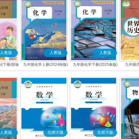
人教版
人教版
人教版
治下册(部编
九年级化学上册(2024秋版)
九年级化学下册(2025春版)
九年级历
人教版
北师大版
北师大版