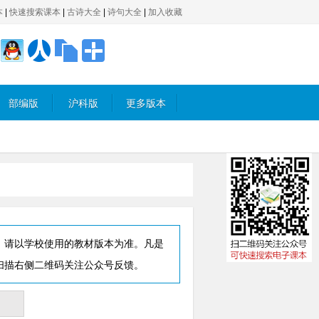
本
|
快速搜索课本
|
古诗大全
|
诗句大全
|
加入收藏
部编版
沪科版
更多版本
，请以学校使用的教材版本为准。凡是
扫描右侧二维码关注公众号反馈。