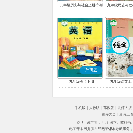
九年级历史与社会上册(部编
九年级历史与社
版)
版)
外研版
九年级英语下册
九年级语文上册
手机版
|
人教版
|
苏教版
|
北师大版
古诗大全
|
唐诗三
©电子课本网
、电子课本、教科书、教
电子课本网提供在线
电子课本
导航服务