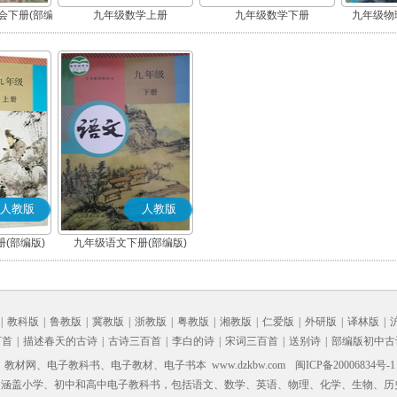
会下册(部编
九年级数学上册
九年级数学下册
九年级物理
人教版
人教版
(部编版)
九年级语文下册(部编版)
|
教科版
|
鲁教版
|
冀教版
|
浙教版
|
粤教版
|
湘教版
|
仁爱版
|
外研版
|
译林版
|
百首
|
描述春天的古诗
|
古诗三百首
|
李白的诗
|
宋词三百首
|
送别诗
|
部编版初中古
材网、电子教科书、电子教材、电子书本 www.dzkbw.com
闽ICP备20006834号-1
，涵盖小学、初中和高中电子教科书，包括语文、数学、英语、物理、化学、生物、历