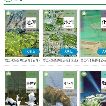
人教版
人教版
人
高二地理选择性必修1 自然地
高二地理选择性必修2 区域发
高二化学选择性必修
理基础
展
应原理