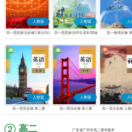
人教版
人教版
人
高一思想政治必修3 政治与法
高一思想政治学生读本(部编
高一物理必修 
治(部编版)
版)
人教版
人教版
人
高一英语必修 第二册
高一英语必修 第三册
高一语文必修 上册
高二
广东省广州市高二课本版本