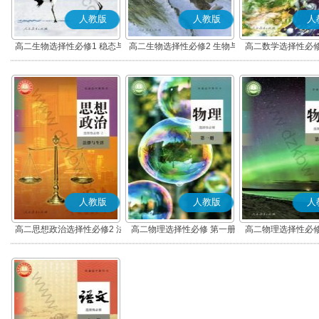
人教版
人教版
人
高二生物选择性必修1 稳态与
高二生物选择性必修2 生物与
高二数学选择性必修
调节
环境
(A版)
人教版
人教版
人
高二思想政治选择性必修2 法
高二物理选择性必修 第一册
高二物理选择性必修
律与生活(部编版)