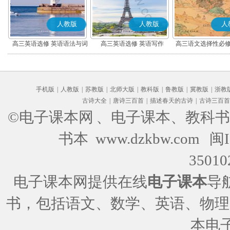
人教版
人教版
人
高三英语选修 英语语法与词
高三英语选修 英语写作
高三语文选择性必修
汇
编版)
手机版
|
人教版
|
苏教版
|
北师大版
|
教科版
|
鲁教版
|
冀教版
|
浙教
古诗大全
|
唐诗三百首
|
描述春天的古诗
|
古诗三百首
©电子课本网
、电子课本、教科书
书本 www.dzkbw.com
闽I
35010
电子课本网提供在线
电子课本
导
书，包括语文、数学、英语、物理
本电