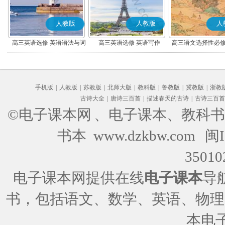
人教版
人教版
人
高三英语选修 英语语法与词
高三英语选修 英语写作
高三语文选择性必修
汇
编版)
手机版
|
人教版
|
苏教版
|
北师大版
|
教科版
|
鲁教版
|
冀教版
|
浙教
古诗大全
|
唐诗三百首
|
描述春天的古诗
|
古诗三百首
©电子课本网
、电子课本、教科书
书本 www.dzkbw.com
闽I
35010
电子课本网提供在线
电子课本
导
书，包括语文、数学、英语、物理
本电