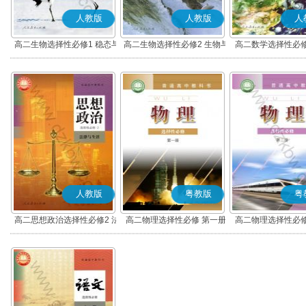
人教版
人教版
人
高二生物选择性必修1 稳态与
高二生物选择性必修2 生物与
高二数学选择性必修
调节
环境
(A版)
人教版
粤教版
粤
高二思想政治选择性必修2 法
高二物理选择性必修 第一册
高二物理选择性必修
律与生活(部编版)