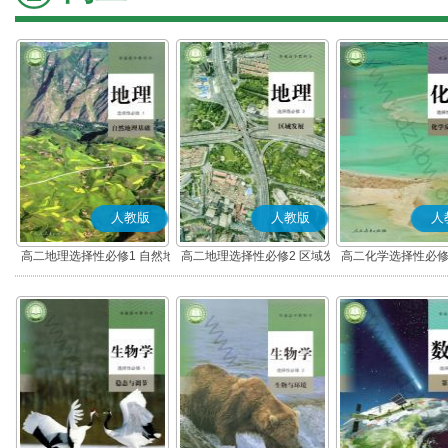
人教版
人教版
人
高二地理选择性必修1 自然地
高二地理选择性必修2 区域发
高二化学选择性必修
理基础
展
应原理