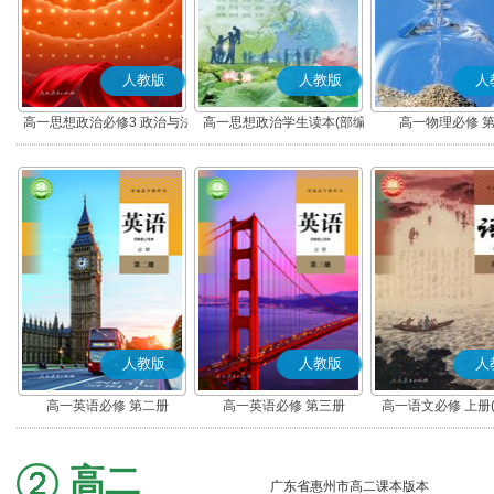
人教版
人教版
人
高一思想政治必修3 政治与法
高一思想政治学生读本(部编
高一物理必修 
治(部编版)
版)
人教版
人教版
人
高一英语必修 第二册
高一英语必修 第三册
高一语文必修 上册
高二
广东省惠州市高二课本版本