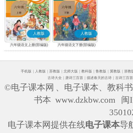
人教版
人教版
六年级语文上册(部编版)
六年级语文下册(部编版)
手机版
|
人教版
|
苏教版
|
北师大版
|
教科版
|
鲁教版
|
冀教版
|
浙教
古诗大全
|
唐诗三百首
|
描述春天的古诗
|
古诗三百首
©电子课本网
、电子课本、教科书
书本 www.dzkbw.com
闽I
35010
电子课本网提供在线
电子课本
导