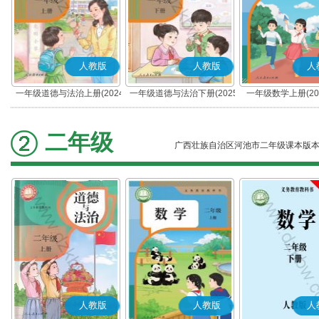
人教版
人教版
人
一年级道德与法治上册(2024
一年级道德与法治下册(2025
一年级数学上册(20
秋版)(部编版)
春版)(部编版)
二年级
广西壮族自治区河池市二年级课本版
人教版
人教版
人