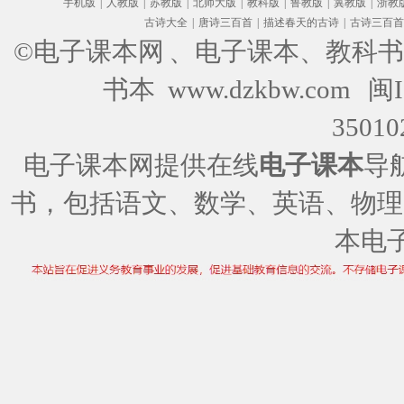
手机版
|
人教版
|
苏教版
|
北师大版
|
教科版
|
鲁教版
|
冀教版
|
浙教
古诗大全
|
唐诗三百首
|
描述春天的古诗
|
古诗三百首
©电子课本网
、电子课本、教科书
书本 www.dzkbw.com
闽I
35010
电子课本网提供在线
电子课本
导
书，包括语文、数学、英语、物理
本电