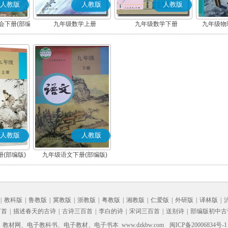
人教版
人教版
人教版
会下册(部编
九年级数学上册
九年级数学下册
九年级物理
人教版
人教版
(部编版)
九年级语文下册(部编版)
|
教科版
|
鲁教版
|
冀教版
|
浙教版
|
粤教版
|
湘教版
|
仁爱版
|
外研版
|
译林版
|
百首
|
描述春天的古诗
|
古诗三百首
|
李白的诗
|
宋词三百首
|
送别诗
|
部编版初中古
材网、电子教科书、电子教材、电子书本 www.dzkbw.com
闽ICP备20006834号-1