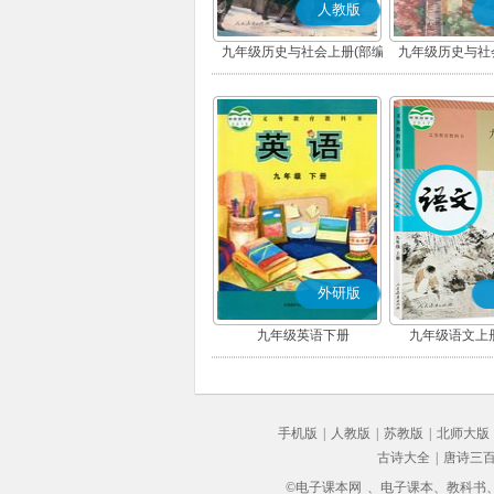
人教版
九年级历史与社会上册(部编
九年级历史与社
版)
版)
外研版
九年级英语下册
九年级语文上册
手机版
|
人教版
|
苏教版
|
北师大版
古诗大全
|
唐诗三
©电子课本网
、电子课本、教科书、教