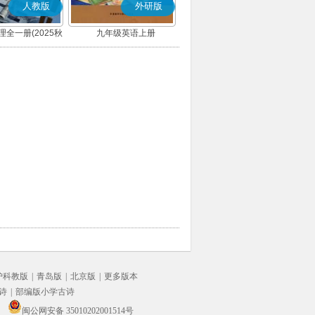
人教版
外研版
全一册(2025秋
九年级英语上册
版)
沪科教版
|
青岛版
|
北京版
|
更多版本
诗
|
部编版小学古诗
闽公网安备 35010202001514号