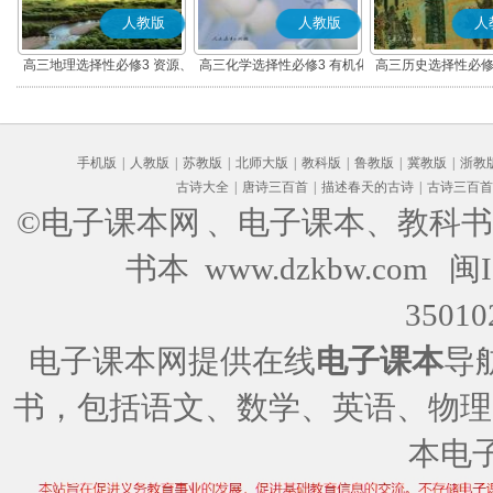
人教版
人教版
人
高三地理选择性必修3 资源、
高三化学选择性必修3 有机化
高三历史选择性必修
环境与国家安全
学基础
流与传播(部编
手机版
|
人教版
|
苏教版
|
北师大版
|
教科版
|
鲁教版
|
冀教版
|
浙教
古诗大全
|
唐诗三百首
|
描述春天的古诗
|
古诗三百首
©电子课本网
、电子课本、教科书
书本 www.dzkbw.com
闽I
35010
电子课本网提供在线
电子课本
导
书，包括语文、数学、英语、物理
本电