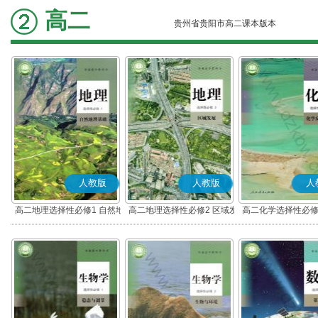
高二
贵州省贵阳市高二课本版本
人教版
人教版
人
高二地理选择性必修1 自然地
高二地理选择性必修2 区域发
高二化学选择性必修
理基础
展
应原理