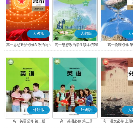
人教版
人教版
人
高一思想政治必修3 政治与法
高一思想政治学生读本(部编
高一物理必修 
治(部编版)
版)
外研版
外研版
人
高一英语必修 第二册
高一英语必修 第三册
高一语文必修 上册