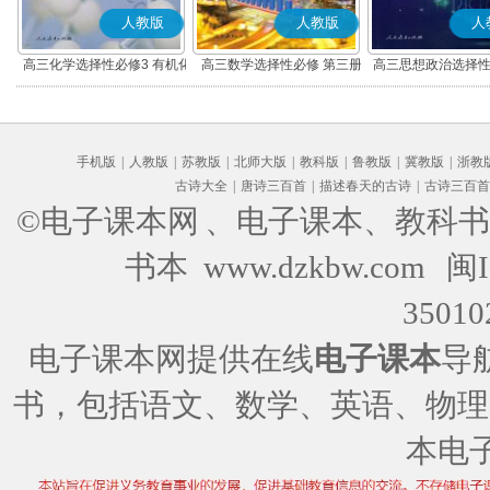
人教版
人教版
人
高三化学选择性必修3 有机化
高三数学选择性必修 第三册
高三思想政治选择性
学基础
(A版)
辑与思维(部编
手机版
|
人教版
|
苏教版
|
北师大版
|
教科版
|
鲁教版
|
冀教版
|
浙教
古诗大全
|
唐诗三百首
|
描述春天的古诗
|
古诗三百首
©电子课本网
、电子课本、教科书
书本 www.dzkbw.com
闽I
35010
电子课本网提供在线
电子课本
导
书，包括语文、数学、英语、物理
本电