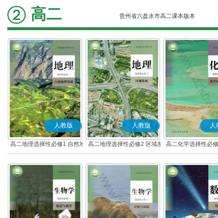
高二
贵州省六盘水市高二课本版本
人教版
人教版
人
高二地理选择性必修1 自然地
高二地理选择性必修2 区域发
高二化学选择性必修
理基础
展
应原理