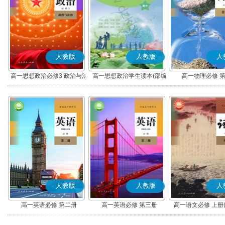
人教版
人教版
人
高一思想政治必修3 政治与法
高一思想政治学生读本(部编
高一物理必修 
治(部编版)
版)
人教版
人教版
人
高一英语必修 第二册
高一英语必修 第三册
高一语文必修 上册