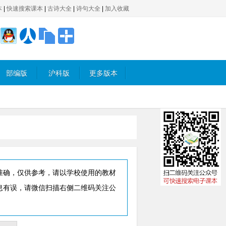
本
|
快速搜索课本
|
古诗大全
|
诗句大全
|
加入收藏
部编版
沪科版
更多版本
准确，仅供参考，请以学校使用的教材
息有误，请微信扫描右侧二维码关注公