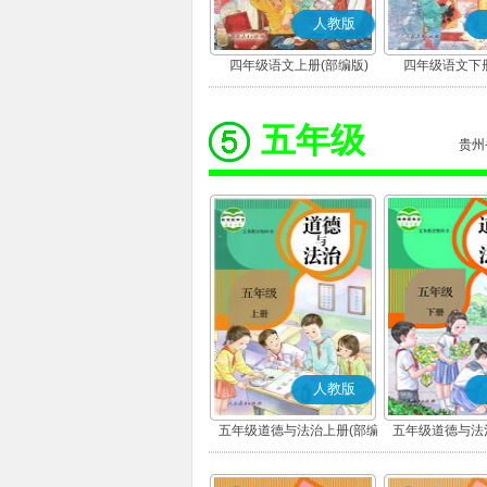
人教版
四年级语文上册(部编版)
四年级语文下册
五年级
贵州
人教版
五年级道德与法治上册(部编
五年级道德与法
版)
版)