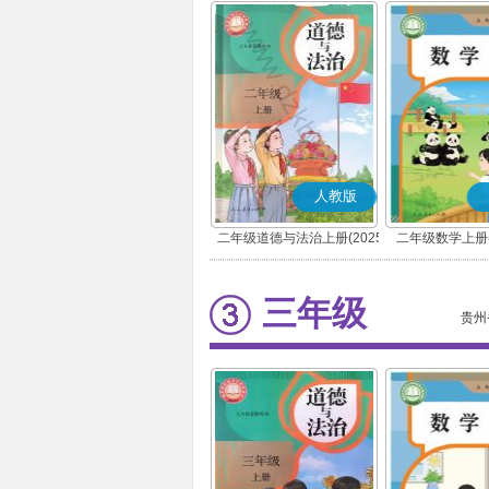
人教版
二年级道德与法治上册(2025
二年级数学上册(
秋版)(部编版)
三年级
贵州