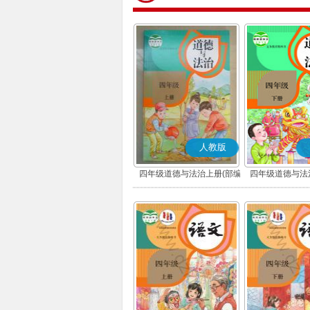
人教版
四年级道德与法治上册(部编
四年级道德与法
版)
版)