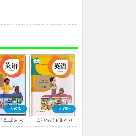
人教版
人教版
语上册(PEP)
五年级英语下册(PEP)