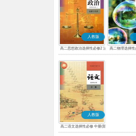
人教版
高二思想政治选择性必修2 法
高二物理选择性
律与生活(部编版)
人教版
高二语文选择性必修 中册(部
编版)