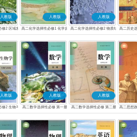
人教版
人教版
人教版
修2 区域发
高二化学选择性必修1 化学反
高二化学选择性必修2 物质结
高二历史选
应原理
构与性质
度与社
人教版
人教版
人教版
修2 生物与
高二数学选择性必修 第一册
高二数学选择性必修 第二册
高二思想政
(A版)
(A版)
化