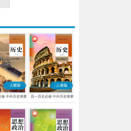
人教版
人教版
必修 中外历史纲要
高一历史必修 中外历史纲要
上)(部编版)
(下)(部编版)