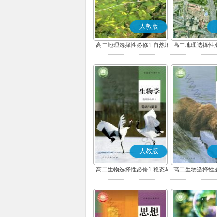
人教版
高二地理选择性必修1 自然地
高二地理选择性必
理基础
展
人教版
高二生物选择性必修1 稳态与
高二生物选择性必
调节
环境