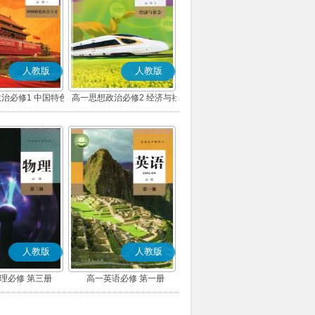
人教版
人教版
治必修1 中国特色
高一思想政治必修2 经济与社
主义(部编版)
会(部编版)
人教版
人教版
理必修 第三册
高一英语必修 第一册