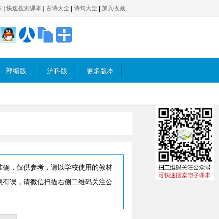
本
|
快速搜索课本
|
古诗大全
|
诗句大全
|
加入收藏
部编版
沪科版
更多版本
准确，仅供参考，请以学校使用的教材
息有误，请微信扫描右侧二维码关注公