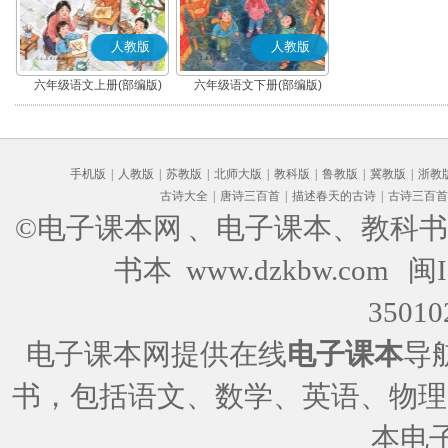
人教版
人教版
六年级语文上册(部编版)
六年级语文下册(部编版)
手机版
|
人教版
|
苏教版
|
北师大版
|
教科版
|
鲁教版
|
冀教版
|
浙教
古诗大全
|
唐诗三百首
|
描述春天的古诗
|
古诗三百首
©电子课本网
、电子课本、教科书
书本 www.dzkbw.com
闽I
35010
电子课本网提供在线
电子课本
导
书，包括语文、数学、英语、物理
本电