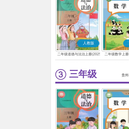
人教版
二年级道德与法治上册(2025
二年级数学上册(
秋版)(部编版)
三年级
贵州