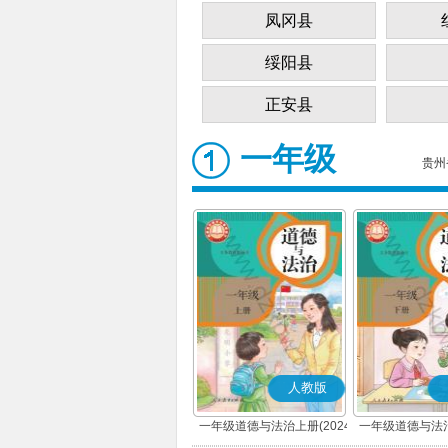
凤冈县
绥阳县
正安县
一年级
贵州
人教版
一年级道德与法治上册(2024
一年级道德与法治
秋版)(部编版)
春版)(部