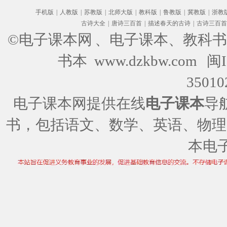
手机版
|
人教版
|
苏教版
|
北师大版
|
教科版
|
鲁教版
|
冀教版
|
浙教
古诗大全
|
唐诗三百首
|
描述春天的古诗
|
古诗三百首
©电子课本网
、电子课本、教科书
书本 www.dzkbw.com
闽I
35010
电子课本网提供在线
电子课本
导
书，包括语文、数学、英语、物理
本电