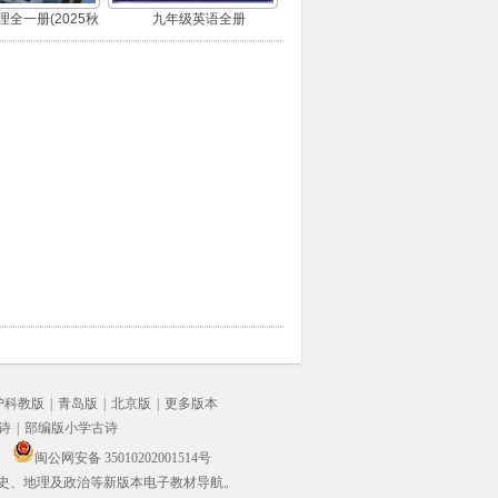
全一册(2025秋
九年级英语全册
版)
沪科教版
|
青岛版
|
北京版
|
更多版本
诗
|
部编版小学古诗
闽公网安备 35010202001514号
史、地理及政治等新版本电子教材导航。