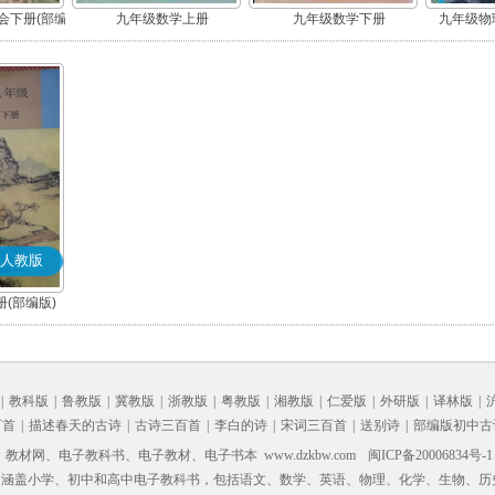
会下册(部编
九年级数学上册
九年级数学下册
九年级物理
人教版
(部编版)
|
教科版
|
鲁教版
|
冀教版
|
浙教版
|
粤教版
|
湘教版
|
仁爱版
|
外研版
|
译林版
|
百首
|
描述春天的古诗
|
古诗三百首
|
李白的诗
|
宋词三百首
|
送别诗
|
部编版初中古
材网、电子教科书、电子教材、电子书本 www.dzkbw.com
闽ICP备20006834号-1
，涵盖小学、初中和高中电子教科书，包括语文、数学、英语、物理、化学、生物、历