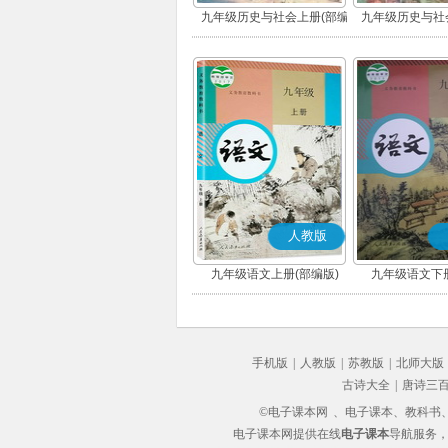
九年级历史与社会上册(部编
九年级历史与社
版)
版)
人教版
九年级语文上册(部编版)
九年级语文下册
手机版
|
人教版
|
苏教版
|
北师大版
古诗大全
|
唐诗三
©电子课本网
、电子课本、教科书、教
电子课本网提供在线
电子课本
导航服务