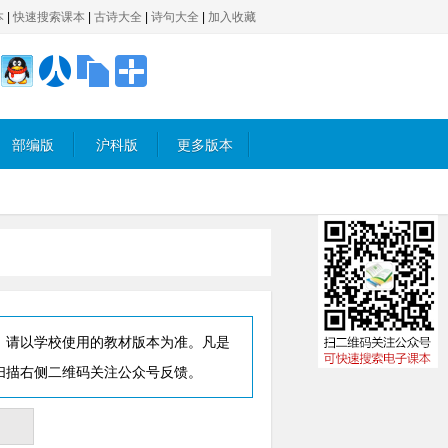
本
|
快速搜索课本
|
古诗大全
|
诗句大全
|
加入收藏
部编版
沪科版
更多版本
，请以学校使用的教材版本为准。凡是
扫描右侧二维码关注公众号反馈。