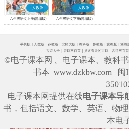
人教版
人教版
六年级语文上册(部编版)
六年级语文下册(部编版)
手机版
|
人教版
|
苏教版
|
北师大版
|
教科版
|
鲁教版
|
冀教版
|
浙教
古诗大全
|
唐诗三百首
|
描述春天的古诗
|
古诗三百首
©电子课本网
、电子课本、教科书
书本 www.dzkbw.com
闽I
35010
电子课本网提供在线
电子课本
导
书，包括语文、数学、英语、物理
本电