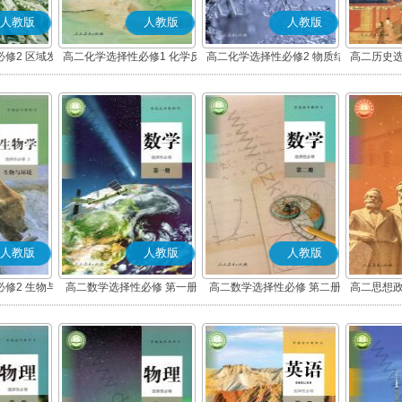
人教版
人教版
人教版
修2 区域发
高二化学选择性必修1 化学反
高二化学选择性必修2 物质结
高二历史选
应原理
构与性质
度与社
人教版
人教版
人教版
修2 生物与
高二数学选择性必修 第一册
高二数学选择性必修 第二册
高二思想政
(A版)
(A版)
化