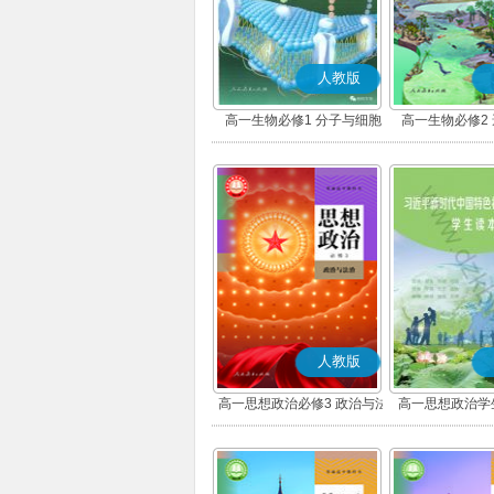
人教版
高一生物必修1 分子与细胞
高一生物必修2
人教版
高一思想政治必修3 政治与法
高一思想政治学
治(部编版)
版)