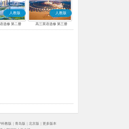
人教版
人教版
语选修 第二册
高三英语选修 第三册
沪科教版
|
青岛版
|
北京版
|
更多版本