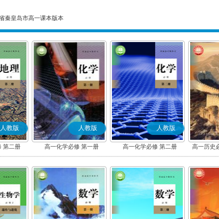
省秦皇岛市高一课本版本
人教版
人教版
人教版
 第二册
高一化学必修 第一册
高一化学必修 第二册
高一历史
(