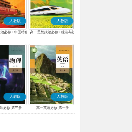
人教版
人教版
治必修1 中国特色
高一思想政治必修2 经济与社
主义(部编版)
会(部编版)
人教版
人教版
理必修 第三册
高一英语必修 第一册