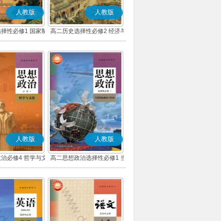
人教版
人教版
择性必修1 国家制
高二历史选择性必修2 经济与
会治理(部编版)
社会生活(部编版)
人教版
人教版
治必修4 哲学与文
高二思想政治选择性必修1 当
(部编版)
代国际政治与经济(部编版)