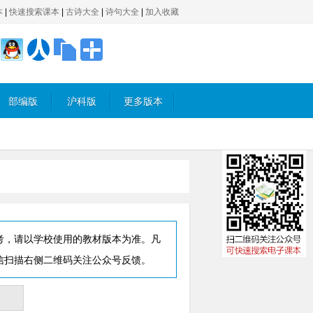
本
|
快速搜索课本
|
古诗大全
|
诗句大全
|
加入收藏
部编版
沪科版
更多版本
考，请以学校使用的教材版本为准。凡
信扫描右侧二维码关注公众号反馈。