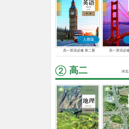
人教版
高一英语必修 第二册
高一英语必修
高二
河北