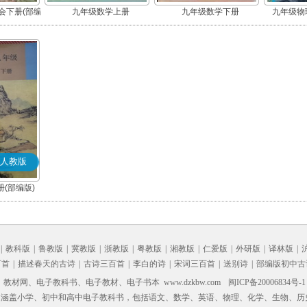
会下册(部编
九年级数学上册
九年级数学下册
九年级物理
人教版
(部编版)
|
教科版
|
鲁教版
|
冀教版
|
浙教版
|
粤教版
|
湘教版
|
仁爱版
|
外研版
|
译林版
|
百首
|
描述春天的古诗
|
古诗三百首
|
李白的诗
|
宋词三百首
|
送别诗
|
部编版初中古
材网、电子教科书、电子教材、电子书本 www.dzkbw.com
闽ICP备20006834号-1
，涵盖小学、初中和高中电子教科书，包括语文、数学、英语、物理、化学、生物、历