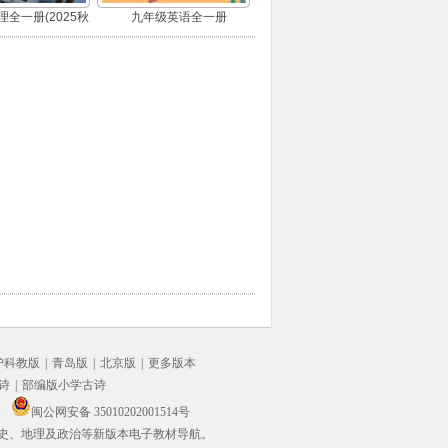
全一册(2025秋
九年级英语全一册
版)
沪科教版
|
青岛版
|
北京版
|
更多版本
诗
|
部编版小学古诗
闽公网安备 35010202001514号
史、地理及政治等新版本电子教材导航。