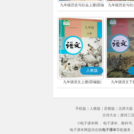
九年级历史与社会上册(部编
九年级历史与社
版)
版)
人教版
九年级语文上册(部编版)
九年级语文下册
手机版
|
人教版
|
苏教版
|
北师大版
古诗大全
|
唐诗三
©电子课本网
、电子课本、教科书、教
电子课本网提供在线
电子课本
导航服务