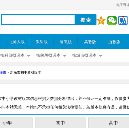
电子课
北师大版
教科版
鲁教版
冀教版
浙教版
按科目找课本
按阶段找课本
按城市找课本
庄市
>
新乐市初中教材版本
市
中小学教材版本信息根据大数据分析得出，并不保证一定准确，仅供参
均与本站无关，本站也不承担任何相关法律责任。若版本信息有误，请微
小学
初中
高中