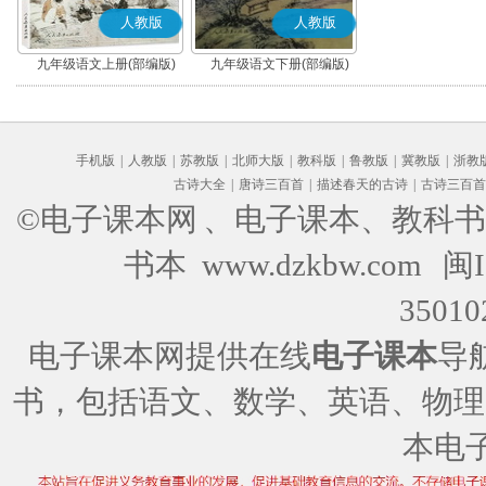
人教版
人教版
九年级语文上册(部编版)
九年级语文下册(部编版)
手机版
|
人教版
|
苏教版
|
北师大版
|
教科版
|
鲁教版
|
冀教版
|
浙教
古诗大全
|
唐诗三百首
|
描述春天的古诗
|
古诗三百首
©电子课本网
、电子课本、教科书
书本 www.dzkbw.com
闽I
35010
电子课本网提供在线
电子课本
导
书，包括语文、数学、英语、物理
本电