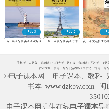
人教版
人教版
人
高三英语选修 英语语法与词
高三英语选修 英语写作
高三语文选择性必修
汇
编版)
手机版
|
人教版
|
苏教版
|
北师大版
|
教科版
|
鲁教版
|
冀教版
|
浙教
古诗大全
|
唐诗三百首
|
描述春天的古诗
|
古诗三百首
©电子课本网
、电子课本、教科书
书本 www.dzkbw.com
闽I
35010
电子课本网提供在线
电子课本
导