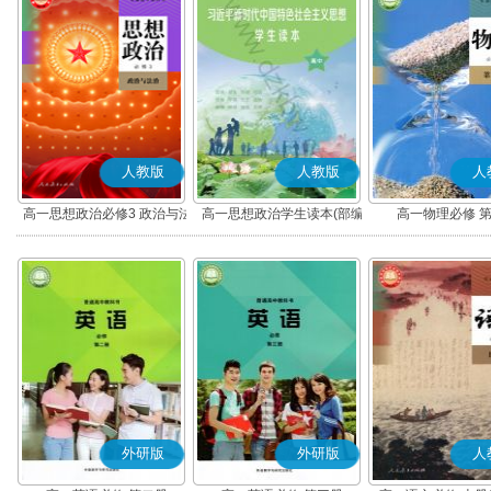
人教版
人教版
人
高一思想政治必修3 政治与法
高一思想政治学生读本(部编
高一物理必修 
治(部编版)
版)
外研版
外研版
人