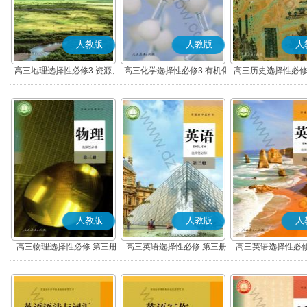
人教版
人教版
人
高三地理选择性必修3 资源、
高三化学选择性必修3 有机化
高三历史选择性必修
环境与国家安全
学基础
流与传播(部编
人教版
人教版
人
高三物理选择性必修 第三册
高三英语选择性必修 第三册
高三英语选择性必修