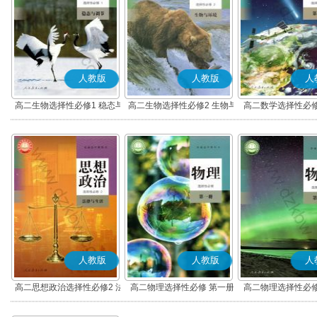
人教版
人教版
人
高二生物选择性必修1 稳态与
高二生物选择性必修2 生物与
高二数学选择性必修
调节
环境
(A版)
人教版
人教版
人
高二思想政治选择性必修2 法
高二物理选择性必修 第一册
高二物理选择性必修
律与生活(部编版)