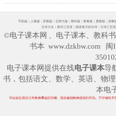
手机版
|
人教版
|
苏教版
|
北师大版
|
教科版
|
鲁教版
|
冀教版
|
浙教
古诗大全
|
唐诗三百首
|
描述春天的古诗
|
古诗三百首
©电子课本网
、电子课本、教科书
书本 www.dzkbw.com
闽I
35010
电子课本网提供在线
电子课本
导
书，包括语文、数学、英语、物理
本电