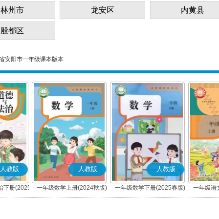
林州市
龙安区
内黄县
殷都区
省安阳市一年级课本版本
人教版
人教版
人教版
下册(2025
一年级数学上册(2024秋版)
一年级数学下册(2025春版)
一年级语文
编版)