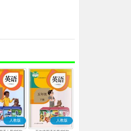
人教版
人教版