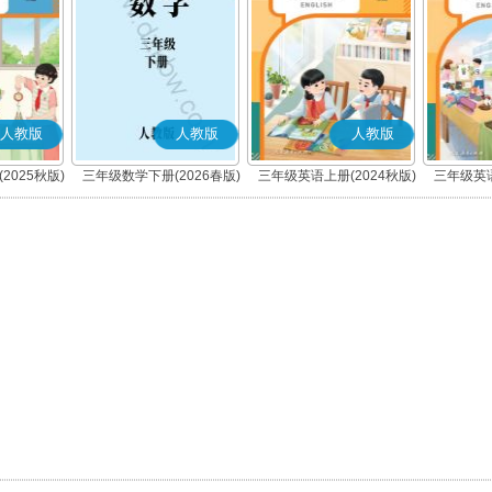
人教版
人教版
人教版
2025秋版)
三年级数学下册(2026春版)
三年级英语上册(2024秋版)
三年级英语
(PEP)