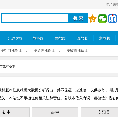
电子课
北师大版
教科版
鲁教版
冀教版
浙教版
按科目找课本
按阶段找课本
按城市找课本
市教材版本
教材版本信息根据大数据分析得出，并不保证一定准确，仅供参考，请以
无关，本站也不承担任何相关法律责任。若版本信息有误，请微信扫描右
初中
高中
安阳县