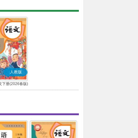
人教版
下册(2026春版)
(部编版)