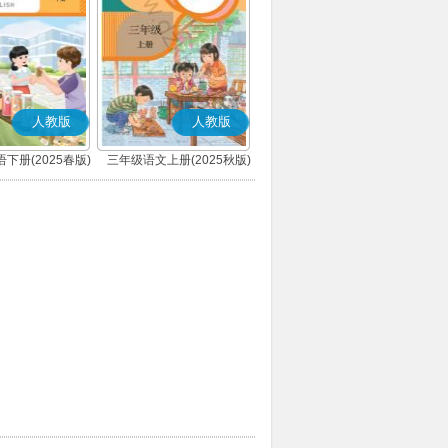
人教版
人教版
下册(2025春版)
三年级语文上册(2025秋版)
(PEP)
(部编版)