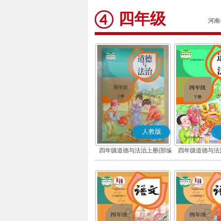
四年级
河南
人教版
四年级道德与法治上册(部编
四年级道德与法
版)
版)