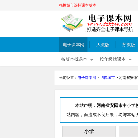
根据城市选择课本版本
电子课本网
人教版
苏教版
按版本找课本
按年级找课本
当前位置：
电子课本网
>
切换城市
>
河南省安阳
本站声明：
河南省安阳市
中小学
站内容，而造成不良后果，均与本站
小学