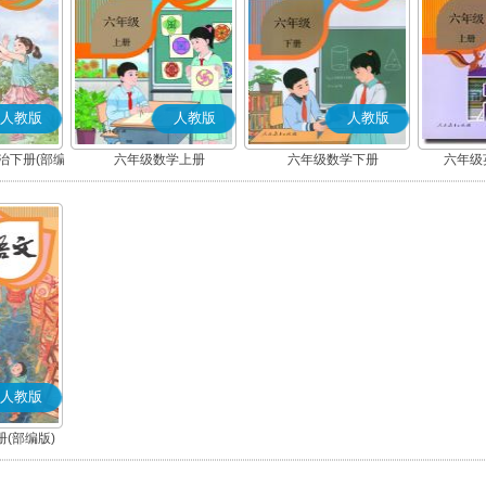
人教版
人教版
人教版
治下册(部编
六年级数学上册
六年级数学下册
六年级英
人教版
(部编版)