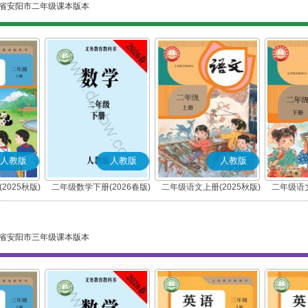
省安阳市二年级课本版本
人教版
人教版
人教版
2025秋版)
二年级数学下册(2026春版)
二年级语文上册(2025秋版)
二年级语文
(部编版)
省安阳市三年级课本版本