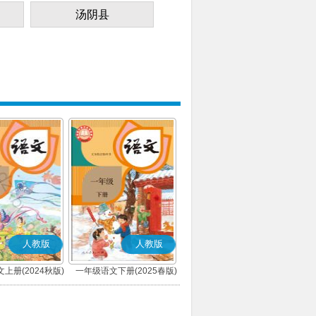
汤阴县
人教版
人教版
上册(2024秋版)
一年级语文下册(2025春版)
(部编版)
(部编版)