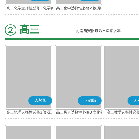
高二化学选择性必修1 化学反
高二化学选择性必修2 物质结
应原理
构与性质
高三
河南省安阳市高三课本版本
人教版
人教版
人
高三地理选择性必修3 资源、
高三历史选择性必修3 文化交
高三数学选择性必修
环境与国家安全
流与传播(部编版)
(A版)