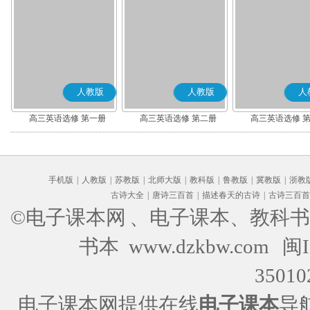
人教版
人教版
人
高三英语选修 第一册
高三英语选修 第二册
高三英语选修 
手机版
|
人教版
|
苏教版
|
北师大版
|
教科版
|
鲁教版
|
冀教版
|
浙教
古诗大全
|
唐诗三百首
|
描述春天的古诗
|
古诗三百首
©电子课本网
、电子课本、教科书
书本 www.dzkbw.com
闽I
35010
电子课本网提供在线
电子课本
导