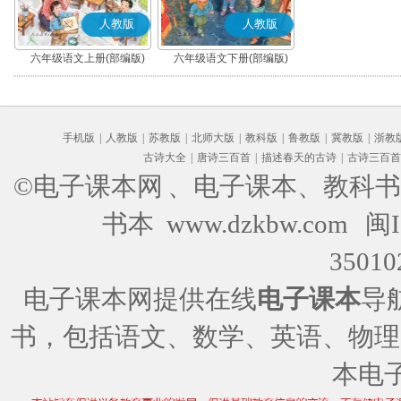
人教版
人教版
六年级语文上册(部编版)
六年级语文下册(部编版)
手机版
|
人教版
|
苏教版
|
北师大版
|
教科版
|
鲁教版
|
冀教版
|
浙教
古诗大全
|
唐诗三百首
|
描述春天的古诗
|
古诗三百首
©电子课本网
、电子课本、教科书
书本 www.dzkbw.com
闽I
35010
电子课本网提供在线
电子课本
导
书，包括语文、数学、英语、物理
本电