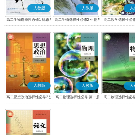
人教版
人教版
人
高二生物选择性必修1 稳态与
高二生物选择性必修2 生物与
高二数学选择性必修
调节
环境
(A版)
人教版
人教版
人
高二思想政治选择性必修2 法
高二物理选择性必修 第一册
高二物理选择性必修
律与生活(部编版)