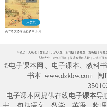
人教版
高二语文选择性必修 中册(部
编版)
手机版
|
人教版
|
苏教版
|
北师大版
|
教科版
|
鲁教版
|
冀教版
|
浙教
古诗大全
|
唐诗三百首
|
描述春天的古诗
|
古诗三百首
©电子课本网
、电子课本、教科书
书本 www.dzkbw.com
闽I
35010
电子课本网提供在线
电子课本
导
书，包括语文、数学、英语、物理