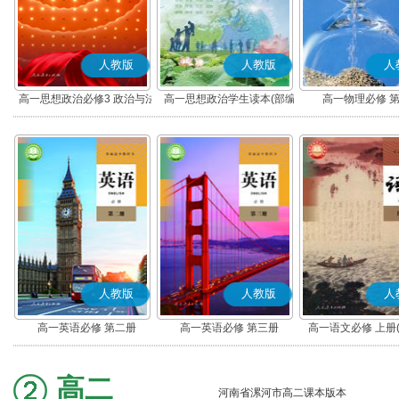
人教版
人教版
人
高一思想政治必修3 政治与法
高一思想政治学生读本(部编
高一物理必修 
治(部编版)
版)
人教版
人教版
人
高一英语必修 第二册
高一英语必修 第三册
高一语文必修 上册
高二
河南省漯河市高二课本版本