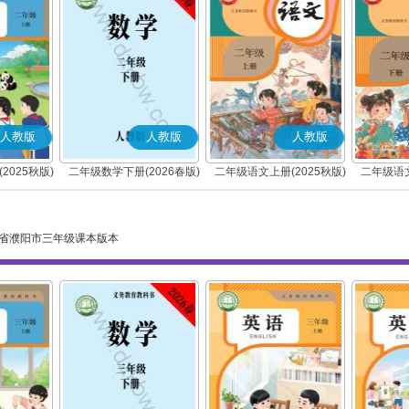
人教版
人教版
人教版
2025秋版)
二年级数学下册(2026春版)
二年级语文上册(2025秋版)
二年级语文
(部编版)
省濮阳市三年级课本版本