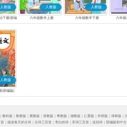
人教版
人教版
人教版
治下册(部编
六年级数学上册
六年级数学下册
六年级英
人教版
(部编版)
|
教科版
|
鲁教版
|
冀教版
|
浙教版
|
粤教版
|
湘教版
|
仁爱版
|
外研版
|
译林版
|
百首
|
描述春天的古诗
|
古诗三百首
|
李白的诗
|
宋词三百首
|
送别诗
|
部编版初中古