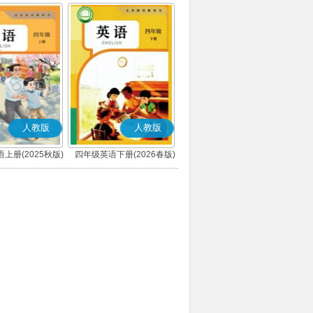
人教版
人教版
上册(2025秋版)
四年级英语下册(2026春版)
(PEP)
(PEP)