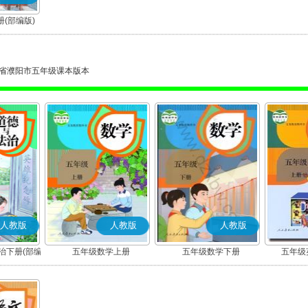
(部编版)
省濮阳市五年级课本版本
人教版
人教版
人教版
治下册(部编
五年级数学上册
五年级数学下册
五年级英