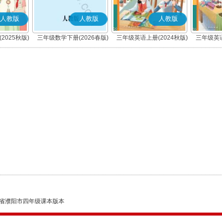
人教版
人教版
人教版
2025秋版)
三年级数学下册(2026春版)
三年级英语上册(2024秋版)
三年级英语
(PEP)
省濮阳市四年级课本版本