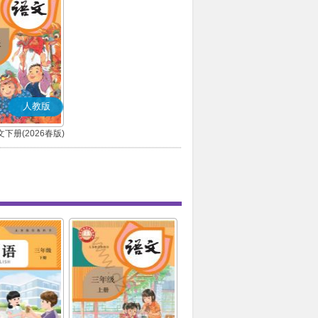
人教版
下册(2026春版)
(部编版)