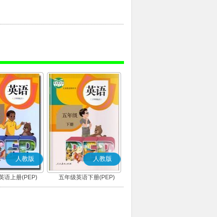
人教版
人教版
语上册(PEP)
五年级英语下册(PEP)