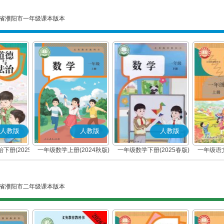
省濮阳市一年级课本版本
人教版
人教版
人教版
下册(2025
一年级数学上册(2024秋版)
一年级数学下册(2025春版)
一年级语文
编版)
省濮阳市二年级课本版本