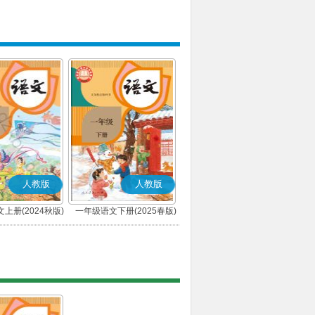
人教版
人教版
上册(2024秋版)
一年级语文下册(2025春版)
(部编版)
(部编版)